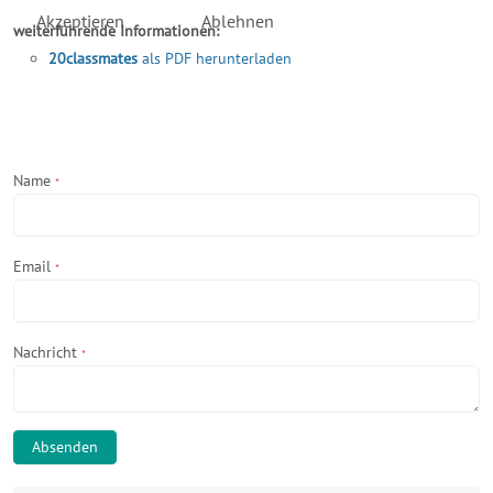
Akzeptieren
Ablehnen
weiterführende Informationen:
20classmates
als PDF herunterladen
Name
*
Email
*
Nachricht
*
Absenden