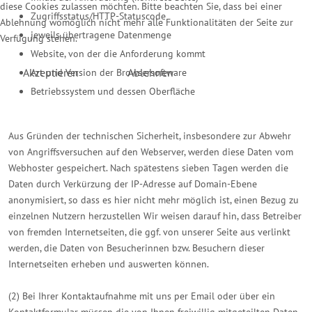
diese Cookies zulassen möchten. Bitte beachten Sie, dass bei einer
Zugriffsstatus/HTTP-Statuscode
Ablehnung womöglich nicht mehr alle Funktionalitäten der Seite zur
jeweils übertragene Datenmenge
Verfügung stehen.
Website, von der die Anforderung kommt
Akzeptieren
Ablehnen
Art und Version der Browsersoftware
Betriebssystem und dessen Oberfläche
Aus Gründen der technischen Sicherheit, insbesondere zur Abwehr
von Angriffsversuchen auf den Webserver, werden diese Daten vom
Webhoster gespeichert. Nach spätestens sieben Tagen werden die
Daten durch Verkürzung der IP-Adresse auf Domain-Ebene
anonymisiert, so dass es hier nicht mehr möglich ist, einen Bezug zu
einzelnen Nutzern herzustellen Wir weisen darauf hin, dass Betreiber
von fremden Internetseiten, die ggf. von unserer Seite aus verlinkt
werden, die Daten von Besucherinnen bzw. Besuchern dieser
Internetseiten erheben und auswerten können.
(2) Bei Ihrer Kontaktaufnahme mit uns per Email oder über ein