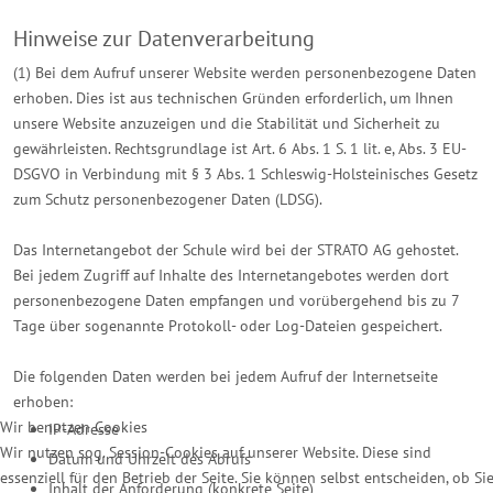
Hinweise zur Datenverarbeitung
(1) Bei dem Aufruf unserer Website werden personenbezogene Daten
erhoben. Dies ist aus technischen Gründen erforderlich, um Ihnen
unsere Website anzuzeigen und die Stabilität und Sicherheit zu
gewährleisten. Rechtsgrundlage ist Art. 6 Abs. 1 S. 1 lit. e, Abs. 3 EU-
DSGVO in Verbindung mit § 3 Abs. 1 Schleswig-Holsteinisches Gesetz
zum Schutz personenbezogener Daten (LDSG).
Das Internetangebot der Schule wird bei der STRATO AG gehostet.
Bei jedem Zugriff auf Inhalte des Internetangebotes werden dort
personenbezogene Daten empfangen und vorübergehend bis zu 7
Tage über sogenannte Protokoll- oder Log-Dateien gespeichert.
Die folgenden Daten werden bei jedem Aufruf der Internetseite
erhoben:
Wir benutzen Cookies
IP-Adresse
Wir nutzen sog. Session-Cookies auf unserer Website. Diese sind
Datum und Uhrzeit des Abrufs
essenziell für den Betrieb der Seite. Sie können selbst entscheiden, ob Si
Inhalt der Anforderung (konkrete Seite)