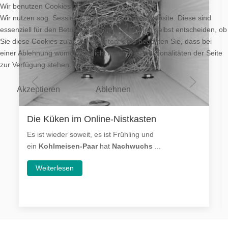
Wir benutzen Cookies
Wir nutzen sog. Session-Cookies auf unserer Website. Diese sind
essenziell für den Betrieb der Seite. Sie können selbst entscheiden, ob
Sie diese Cookies zulassen möchten. Bitte beachten Sie, dass bei
einer Ablehnung womöglich nicht mehr alle Funktionalitäten der Seite
zur Verfügung stehen.
Akzeptieren
Ablehnen
Die Küken im Online-Nistkasten
Es ist wieder soweit, es ist Frühling und
ein
Kohlmeisen-Paar
hat
Nachwuchs
...
Weiterlesen