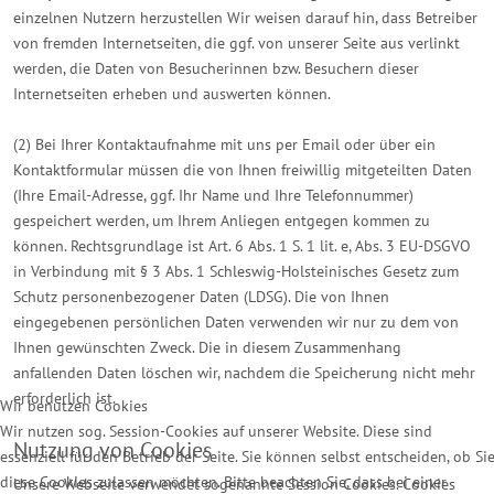
einzelnen Nutzern herzustellen Wir weisen darauf hin, dass Betreiber
von fremden Internetseiten, die ggf. von unserer Seite aus verlinkt
werden, die Daten von Besucherinnen bzw. Besuchern dieser
Internetseiten erheben und auswerten können.
(2) Bei Ihrer Kontaktaufnahme mit uns per Email oder über ein
Kontaktformular müssen die von Ihnen freiwillig mitgeteilten Daten
(Ihre Email-Adresse, ggf. Ihr Name und Ihre Telefonnummer)
gespeichert werden, um Ihrem Anliegen entgegen kommen zu
können. Rechtsgrundlage ist Art. 6 Abs. 1 S. 1 lit. e, Abs. 3 EU-DSGVO
in Verbindung mit § 3 Abs. 1 Schleswig-Holsteinisches Gesetz zum
Schutz personenbezogener Daten (LDSG). Die von Ihnen
eingegebenen persönlichen Daten verwenden wir nur zu dem von
Ihnen gewünschten Zweck. Die in diesem Zusammenhang
anfallenden Daten löschen wir, nachdem die Speicherung nicht mehr
erforderlich ist.
Wir benutzen Cookies
Wir nutzen sog. Session-Cookies auf unserer Website. Diese sind
Nutzung von Cookies
essenziell für den Betrieb der Seite. Sie können selbst entscheiden, ob Si
diese Cookies zulassen möchten. Bitte beachten Sie, dass bei einer
Unsere Webseite verwendet sogenannte Session Cookies. Cookies