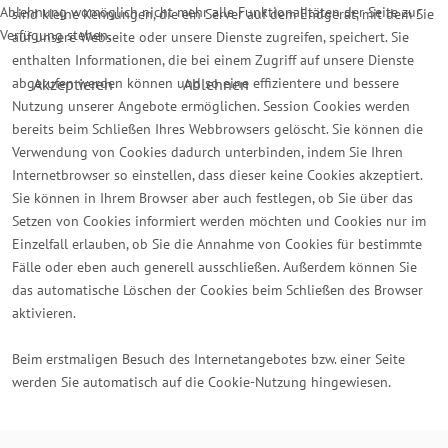
Ablehnung womöglich nicht mehr alle Funktionalitäten der Seite zur
sind kleine Kennungen, die ein Server auf dem Endgerät, mit dem Sie
Verfügung stehen.
auf unsere Webseite oder unsere Dienste zugreifen, speichert. Sie
enthalten Informationen, die bei einem Zugriff auf unsere Dienste
Akzeptieren
Ablehnen
abgerufen werden können und so eine effizientere und bessere
Nutzung unserer Angebote ermöglichen. Session Cookies werden
bereits beim Schließen Ihres Webbrowsers gelöscht. Sie können die
Verwendung von Cookies dadurch unterbinden, indem Sie Ihren
Internetbrowser so einstellen, dass dieser keine Cookies akzeptiert.
Sie können in Ihrem Browser aber auch festlegen, ob Sie über das
Setzen von Cookies informiert werden möchten und Cookies nur im
Einzelfall erlauben, ob Sie die Annahme von Cookies für bestimmte
Fälle oder eben auch generell ausschließen. Außerdem können Sie
das automatische Löschen der Cookies beim Schließen des Browser
aktivieren.
Beim erstmaligen Besuch des Internetangebotes bzw. einer Seite
werden Sie automatisch auf die Cookie-Nutzung hingewiesen.