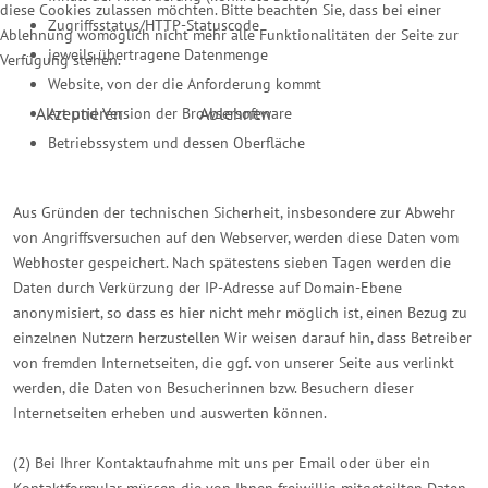
diese Cookies zulassen möchten. Bitte beachten Sie, dass bei einer
Zugriffsstatus/HTTP-Statuscode
Ablehnung womöglich nicht mehr alle Funktionalitäten der Seite zur
jeweils übertragene Datenmenge
Verfügung stehen.
Website, von der die Anforderung kommt
Akzeptieren
Ablehnen
Art und Version der Browsersoftware
Betriebssystem und dessen Oberfläche
Aus Gründen der technischen Sicherheit, insbesondere zur Abwehr
von Angriffsversuchen auf den Webserver, werden diese Daten vom
Webhoster gespeichert. Nach spätestens sieben Tagen werden die
Daten durch Verkürzung der IP-Adresse auf Domain-Ebene
anonymisiert, so dass es hier nicht mehr möglich ist, einen Bezug zu
einzelnen Nutzern herzustellen Wir weisen darauf hin, dass Betreiber
von fremden Internetseiten, die ggf. von unserer Seite aus verlinkt
werden, die Daten von Besucherinnen bzw. Besuchern dieser
Internetseiten erheben und auswerten können.
(2) Bei Ihrer Kontaktaufnahme mit uns per Email oder über ein