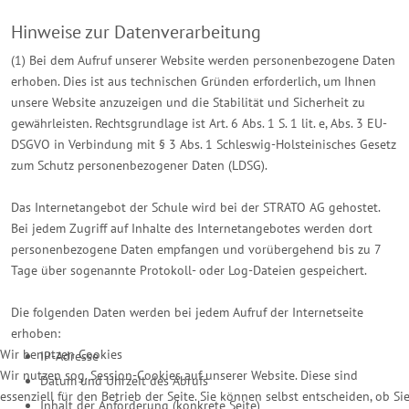
Hinweise zur Datenverarbeitung
(1) Bei dem Aufruf unserer Website werden personenbezogene Daten
erhoben. Dies ist aus technischen Gründen erforderlich, um Ihnen
unsere Website anzuzeigen und die Stabilität und Sicherheit zu
gewährleisten. Rechtsgrundlage ist Art. 6 Abs. 1 S. 1 lit. e, Abs. 3 EU-
DSGVO in Verbindung mit § 3 Abs. 1 Schleswig-Holsteinisches Gesetz
zum Schutz personenbezogener Daten (LDSG).
Das Internetangebot der Schule wird bei der STRATO AG gehostet.
Bei jedem Zugriff auf Inhalte des Internetangebotes werden dort
personenbezogene Daten empfangen und vorübergehend bis zu 7
Tage über sogenannte Protokoll- oder Log-Dateien gespeichert.
Die folgenden Daten werden bei jedem Aufruf der Internetseite
erhoben:
Wir benutzen Cookies
IP-Adresse
Wir nutzen sog. Session-Cookies auf unserer Website. Diese sind
Datum und Uhrzeit des Abrufs
essenziell für den Betrieb der Seite. Sie können selbst entscheiden, ob Si
Inhalt der Anforderung (konkrete Seite)